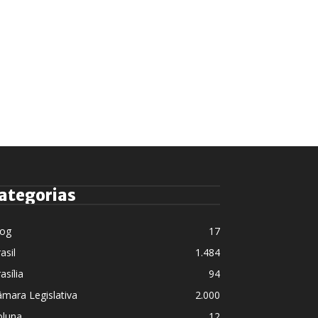
ategorias
log
17
asil
1.484
asília
94
mara Legislativa
2.000
oluna
12