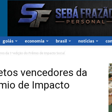
goiás
economia
brasil
notícias
co
res da 1ª edição do Prêmio de Impacto Social
jetos vencedores da
êmio de Impacto