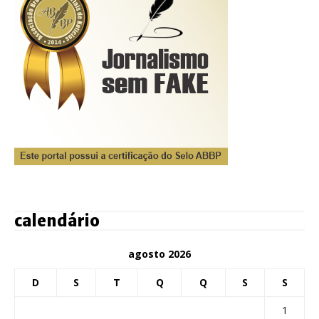
calendário
agosto 2026
D
S
T
Q
Q
S
S
1