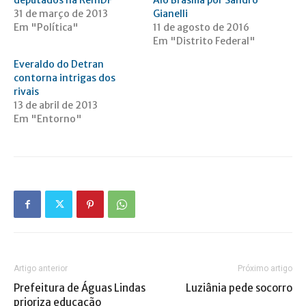
deputados na RemDF
Alô Brasília por Sandro
31 de março de 2013
Gianelli
Em "Política"
11 de agosto de 2016
Em "Distrito Federal"
Everaldo do Detran
contorna intrigas dos
rivais
13 de abril de 2013
Em "Entorno"
Artigo anterior
Próximo artigo
Prefeitura de Águas Lindas
Luziânia pede socorro
prioriza educação