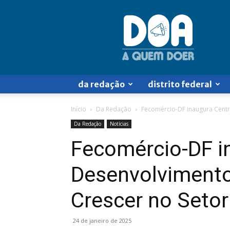
Doa
a
Quem
Doer
da redação
distrito federal
Início
Da Redação
Fecomércio-DF inaugura Centro
Da Redação
Notícias
Fecomércio-DF i
Desenvolvimento 
Crescer no Setor
24 de janeiro de 2025