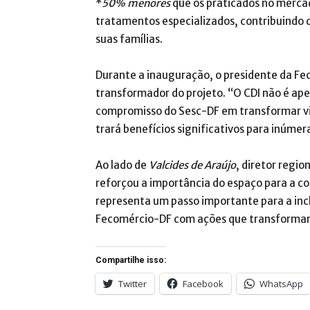
*
50% menores
que os praticados no mercad
tratamentos especializados, contribuindo d
suas famílias.
Durante a inauguração, o presidente da F
transformador do projeto. “O CDI não é ap
compromisso do Sesc-DF em transformar vid
trará benefícios significativos para inúmer
Ao lado de
Valcides de Araújo
, diretor regio
reforçou a importância do espaço para a c
representa um passo importante para a inc
Fecomércio-DF com ações que transformam
Compartilhe isso:
Twitter
Facebook
WhatsApp