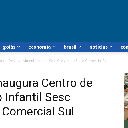
goiás
economia
brasil
notícias
co
 de Desenvolvimento Infantil Sesc Crescer no Setor Comercial Sul
naugura Centro de
Infantil Sesc
 Comercial Sul