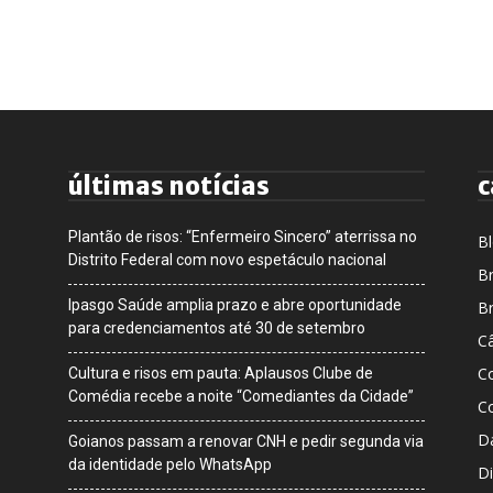
últimas notícias
c
Plantão de risos: “Enfermeiro Sincero” aterrissa no
B
Distrito Federal com novo espetáculo nacional
Br
Ipasgo Saúde amplia prazo e abre oportunidade
Br
para credenciamentos até 30 de setembro
Câ
C
Cultura e risos em pauta: Aplausos Clube de
Comédia recebe a noite “Comediantes da Cidade”
C
D
Goianos passam a renovar CNH e pedir segunda via
da identidade pelo WhatsApp
Di