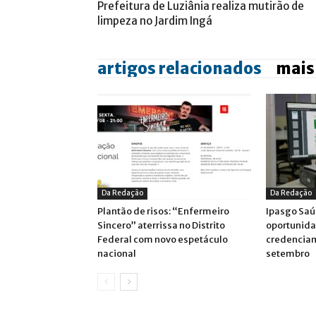
Prefeitura de Luziânia realiza mutirão de
limpeza no Jardim Ingá
artigos relacionados
mais
Da Redação
Da Redação
Plantão de risos: “Enfermeiro
Ipasgo Saú
Sincero” aterrissa no Distrito
oportunida
Federal com novo espetáculo
credenciam
nacional
setembro