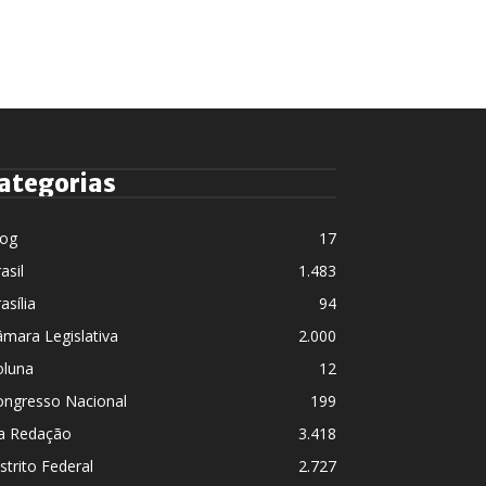
ategorias
log
17
asil
1.483
asília
94
mara Legislativa
2.000
oluna
12
ongresso Nacional
199
a Redação
3.418
strito Federal
2.727