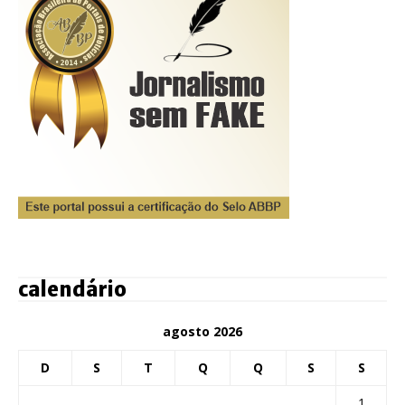
calendário
agosto 2026
D
S
T
Q
Q
S
S
1