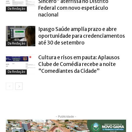
Sincero” aterrissa no Distrito
Federal com novo espetáculo
Da Redação
nacional
Ipasgo Saúde amplia prazo e abre
oportunidade para credenciamentos
até 30 de setembro
Da Redação
Cultura e risos em pauta: Aplausos
Clube de Comédia recebe a noite
“Comediantes da Cidade”
Da Redação
- Publicidade -