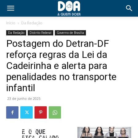
Início
Da Redação
Da Redação
Distrito Federal
Governo de Brasília
Postagem do Detran-DF
reforça regras da Lei da
Cadeirinha e alerta para
penalidades no transporte
infantil
23 de junho de 2025