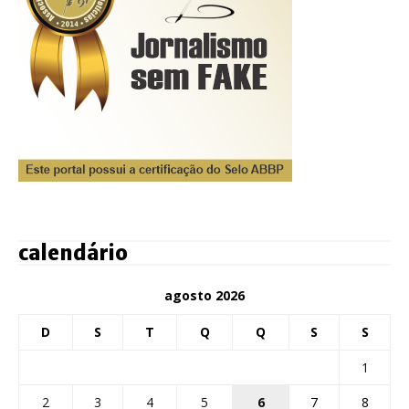
calendário
agosto 2026
D
S
T
Q
Q
S
S
1
2
3
4
5
6
7
8