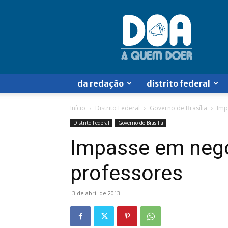
Doa
a
Quem
Doer
da redação
distrito federal
Início
Distrito Federal
Governo de Brasília
Imp
Distrito Federal
Governo de Brasília
Impasse em neg
professores
3 de abril de 2013