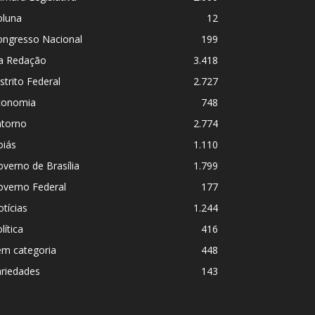
oluna
12
ongresso Nacional
199
a Redação
3.418
strito Federal
2.727
conomia
748
ntorno
2.774
oiás
1.110
verno de Brasília
1.799
overno Federal
177
tícias
1.244
lítica
416
em categoria
448
ariedades
143