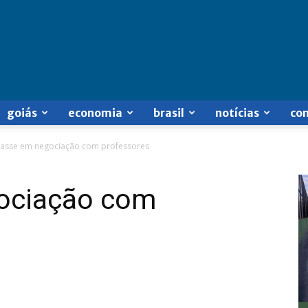
goiás
economia
brasil
notícias
co
asse em negociação com professores
ociação com