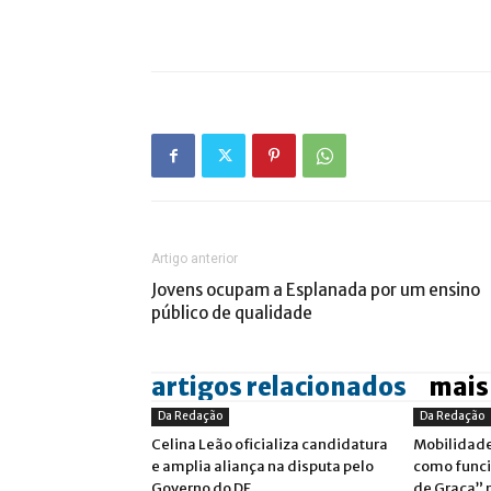
Artigo anterior
Jovens ocupam a Esplanada por um ensino
público de qualidade
artigos relacionados
mais
Da Redação
Da Redação
Celina Leão oficializa candidatura
Mobilidade
e amplia aliança na disputa pelo
como funci
Governo do DF
de Graça” 