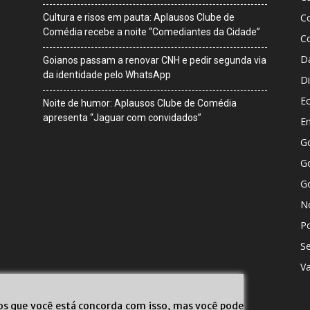
C
Cultura e risos em pauta: Aplausos Clube de
Comédia recebe a noite “Comediantes da Cidade”
C
D
Goianos passam a renovar CNH e pedir segunda via
da identidade pelo WhatsApp
Di
E
Noite de humor: Aplausos Clube de Comédia
apresenta “Jaguar com convidados”
E
G
Go
G
No
Po
S
V
mos que você está concorda com isso, mas você pode