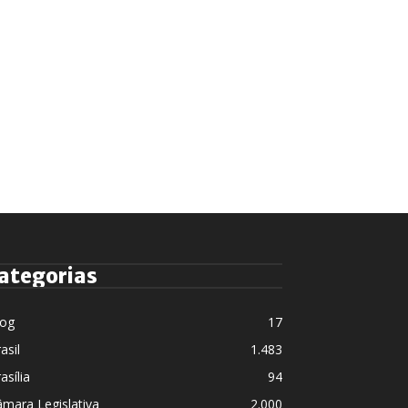
ategorias
log
17
asil
1.483
asília
94
mara Legislativa
2.000