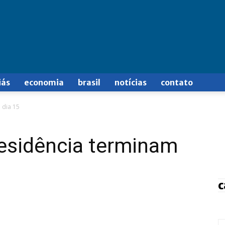
iás
economia
brasil
notícias
contato
 dia 15
residência terminam
c