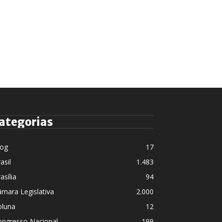
ategorias
log
17
asil
1.483
asília
94
mara Legislativa
2.000
oluna
12
ongresso Nacional
199