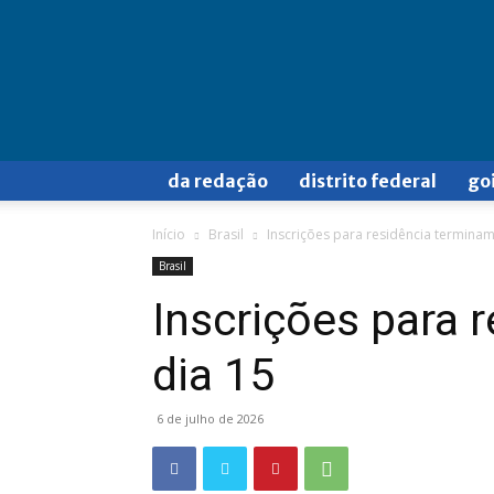
Doa
a
Quem
Doer
da redação
distrito federal
go
Início
Brasil
Inscrições para residência terminam
Brasil
Inscrições para 
dia 15
6 de julho de 2026