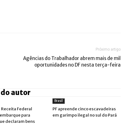
Próximo artigo
Agências do Trabalhador abrem mais de mil
oportunidades no DF nesta terça-feira
 do autor
Brasil
 Receita Federal
PF apreende cinco escavadeiras
sembarque para
em garimpo ilegal no sul do Pará
que declaram bens