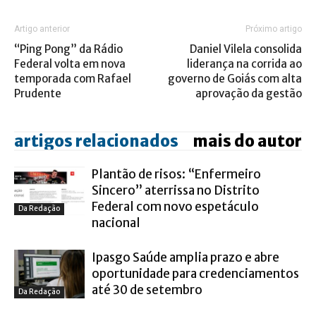
Artigo anterior
Próximo artigo
“Ping Pong” da Rádio
Daniel Vilela consolida
Federal volta em nova
liderança na corrida ao
temporada com Rafael
governo de Goiás com alta
Prudente
aprovação da gestão
artigos relacionados
mais do autor
Plantão de risos: “Enfermeiro
Sincero” aterrissa no Distrito
Federal com novo espetáculo
Da Redação
nacional
Ipasgo Saúde amplia prazo e abre
oportunidade para credenciamentos
até 30 de setembro
Da Redação