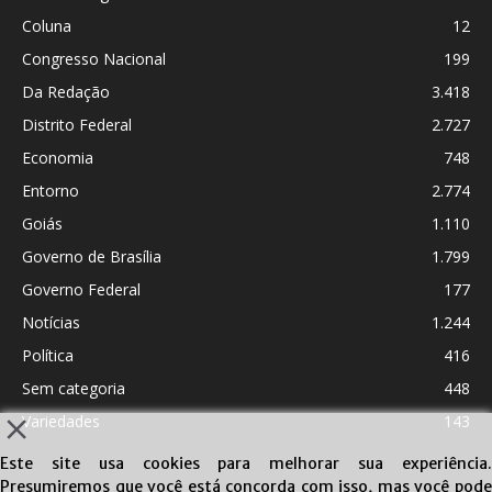
Coluna
12
Congresso Nacional
199
Da Redação
3.418
Distrito Federal
2.727
Economia
748
Entorno
2.774
Goiás
1.110
Governo de Brasília
1.799
Governo Federal
177
Notícias
1.244
Política
416
Sem categoria
448
Variedades
143
Este site usa cookies para melhorar sua experiência.
Presumiremos que você está concorda com isso, mas você pode