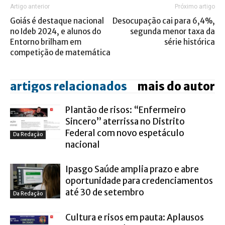
Artigo anterior
Próximo artigo
Goiás é destaque nacional
Desocupação cai para 6,4%,
no Ideb 2024, e alunos do
segunda menor taxa da
Entorno brilham em
série histórica
competição de matemática
artigos relacionados
mais do autor
Plantão de risos: “Enfermeiro
Sincero” aterrissa no Distrito
Federal com novo espetáculo
Da Redação
nacional
Ipasgo Saúde amplia prazo e abre
oportunidade para credenciamentos
até 30 de setembro
Da Redação
Cultura e risos em pauta: Aplausos