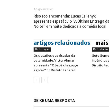
Artigo anterior
Riso sob encomenda: Lucas Esllenyk
apresenta espetáculo “A Última Entrega d
Noite” em noite dedicada à comédia local
artigos relacionados
mais
Da Redação
Da Redação
Os desafios e as risadas da
Guto Gome
paternidade: Victor Ahmar
incêndios 
apresenta “O bebê chegou, e
Distrito Fe
agora?” no Distrito Federal
DEIXE UMA RESPOSTA