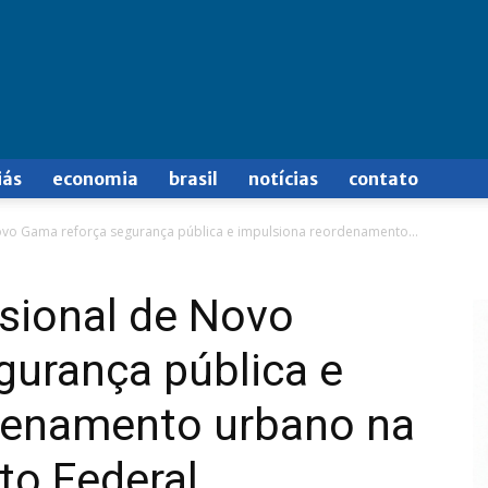
iás
economia
brasil
notícias
contato
ovo Gama reforça segurança pública e impulsiona reordenamento...
sional de Novo
gurança pública e
denamento urbano na
to Federal