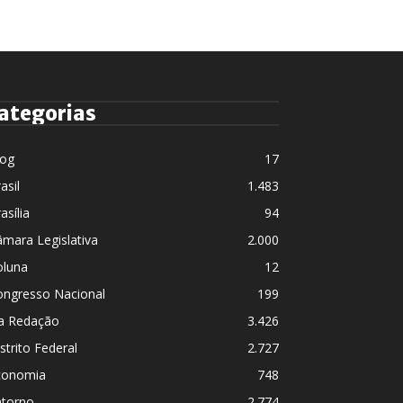
ategorias
log
17
asil
1.483
asília
94
mara Legislativa
2.000
oluna
12
ongresso Nacional
199
a Redação
3.426
strito Federal
2.727
conomia
748
ntorno
2.774