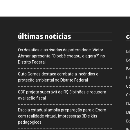
últimas notícias
c
Os desafios e as risadas da paternidade: Victor
B
Ahmar apresenta “O bebê chegou, e agora?” no
Br
Distrito Federal
Br
Guto Gomes destaca combate a incêndios e
Câ
proteção ambiental no Distrito Federal
C
GDF projeta superávit de R$ 3 bilhões e recupera
C
avaliação fiscal
D
Escola estadual amplia preparação para o Enem
Di
com realidade virtual, impressoras 3D e kits
E
pedagógicos
E