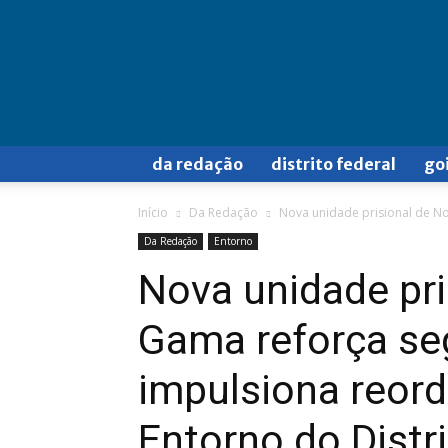
Doa
a
Quem
Doer
da redação
distrito federal
go
Início
Da Redação
Nova unidade prisional de N
Da Redação
Entorno
Nova unidade pri
Gama reforça se
impulsiona reor
Entorno do Distri