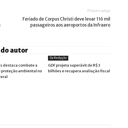
Próximo artigo
Feriado de Corpus Christi deve levar 116 mil
a
passageiros aos aeroportos da Infraero
 do autor
Da Redação
s destaca combate a
GDF projeta superávit de R$ 3
e proteção ambiental no
bilhões e recupera avaliação fiscal
deral