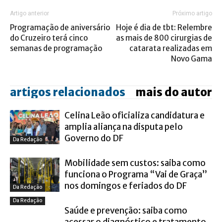
Artigo anterior
Próximo artigo
Programação de aniversário
Hoje é dia de tbt: Relembre
do Cruzeiro terá cinco
as mais de 800 cirurgias de
semanas de programação
catarata realizadas em
Novo Gama
artigos relacionados
mais do autor
Celina Leão oficializa candidatura e
amplia aliança na disputa pelo
Governo do DF
Da Redação
Mobilidade sem custos: saiba como
funciona o Programa “Vai de Graça”
nos domingos e feriados do DF
Da Redação
Da Redação
Saúde e prevenção: saiba como