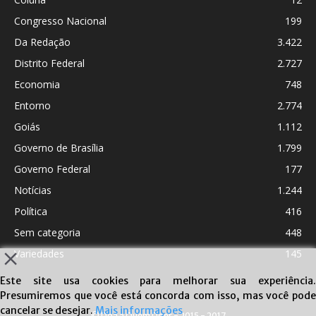
Congresso Nacional
199
Da Redação
3.422
Distrito Federal
2.727
Economia
748
Entorno
2.774
Goiás
1.112
Governo de Brasília
1.799
Governo Federal
177
Notícias
1.244
Política
416
Sem categoria
448
Variedades
145
Este site usa cookies para melhorar sua experiência.
Presumiremos que você está concorda com isso, mas você pode
cancelar se desejar.
Mais informações
© Doa a Quem Doer - 2015 - 2017