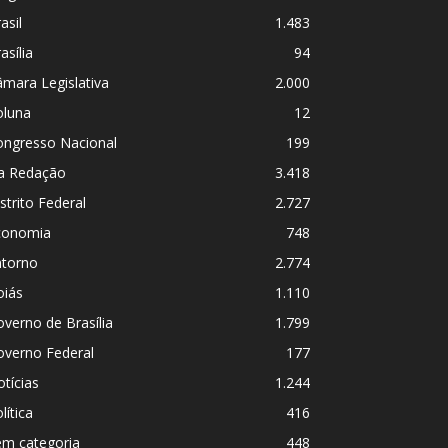
asil
1.483
asília
94
mara Legislativa
2.000
oluna
12
ongresso Nacional
199
a Redação
3.418
strito Federal
2.727
conomia
748
ntorno
2.774
oiás
1.110
verno de Brasília
1.799
overno Federal
177
tícias
1.244
lítica
416
em categoria
448