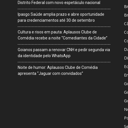
Distrito Federal com novo espetáculo nacional
Br
Ipasgo Saúde amplia prazo e abre oportunidade
Br
para credenciamentos até 30 de setembro
Câ
C
Cultura e risos em pauta: Aplausos Clube de
Comédia recebe a noite “Comediantes da Cidade”
C
D
Goianos passam a renovar CNH e pedir segunda via
da identidade pelo WhatsApp
Di
E
Noite de humor: Aplausos Clube de Comédia
apresenta “Jaguar com convidados”
E
G
Go
G
No
Po
S