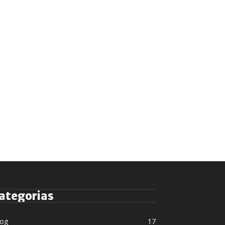
ategorias
log
17