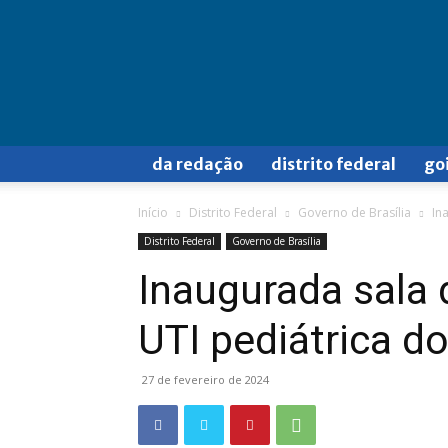
Doa
a
Quem
Doer
da redação
distrito federal
go
Início
Distrito Federal
Governo de Brasília
In
Distrito Federal
Governo de Brasília
Inaugurada sala 
UTI pediátrica 
27 de fevereiro de 2024