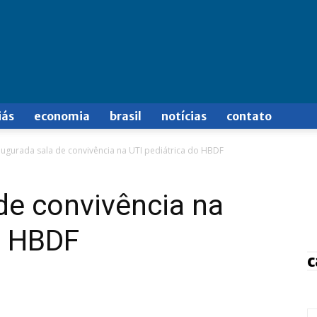
iás
economia
brasil
notícias
contato
augurada sala de convivência na UTI pediátrica do HBDF
de convivência na
do HBDF
c