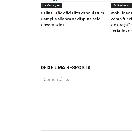
Da Redação
Da Redação
Celina Leão oficializa candidatura
Mobilidade
e amplia aliança na disputa pelo
como funci
Governo do DF
de Graça” 
feriados d
DEIXE UMA RESPOSTA