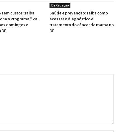
Da Redação
 sem custos: saiba
Saúde e prevenção: saiba como
ona o Programa “Vai
acessar o diagnóstico e
nos domingos e
tratamento do câncer de mama no
o DF
DF