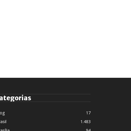
ategorias
log
17
asil
1.483
asília
94