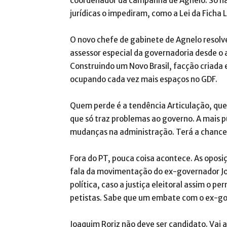
coordenador da campanha de Agnelo. Só nã
jurídicas o impediram, como a Lei da Ficha 
O novo chefe de gabinete de Agnelo resolv
assessor especial da governadoria desde 
Construindo um Novo Brasil, facção criada 
ocupando cada vez mais espaços no GDF.
Quem perde é a tendência Articulação, que 
que só traz problemas ao governo. A mais p
mudanças na administração. Terá a chance
Fora do PT, pouca coisa acontece. As oposi
fala da movimentação do ex-governador Joa
política, caso a justiça eleitoral assim o p
petistas. Sabe que um embate com o ex-go
Joaquim Roriz não deve ser candidato. Vai 