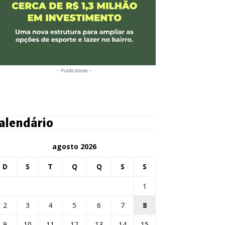
- Publicidade -
alendário
agosto 2026
D
S
T
Q
Q
S
S
1
2
3
4
5
6
7
8
9
10
11
12
13
14
15