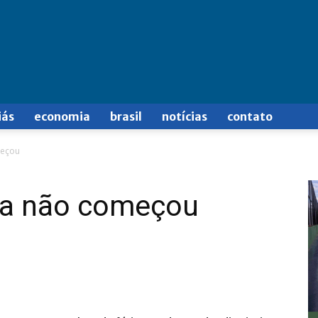
iás
economia
brasil
notícias
contato
meçou
nda não começou