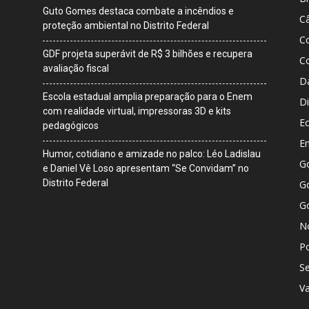
Guto Gomes destaca combate a incêndios e
Câ
proteção ambiental no Distrito Federal
C
GDF projeta superávit de R$ 3 bilhões e recupera
C
avaliação fiscal
D
Escola estadual amplia preparação para o Enem
Di
com realidade virtual, impressoras 3D e kits
E
pedagógicos
E
Humor, cotidiano e amizade no palco: Léo Ladislau
G
e Daniel Vê Loso apresentam “Se Convidam” no
Distrito Federal
Go
G
No
Po
S
V