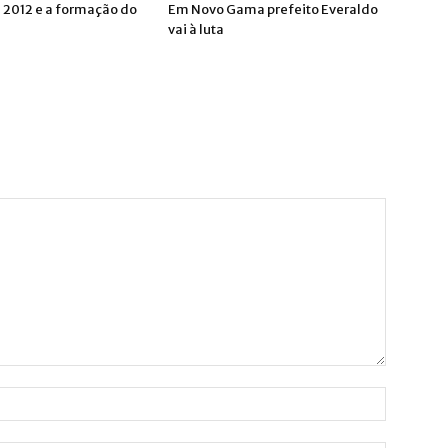
s 2012 e a formação do
Em Novo Gama prefeito Everaldo
vai à luta