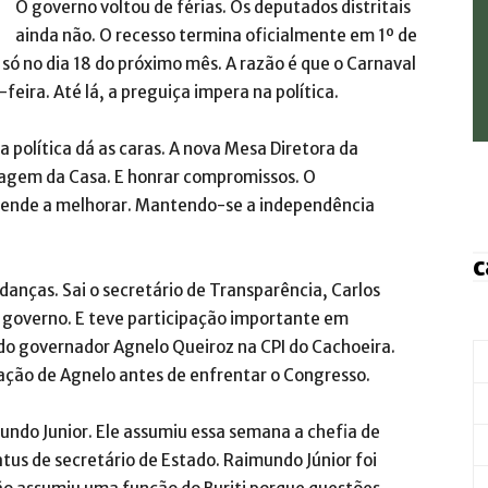
O governo voltou de férias. Os deputados distritais
ainda não. O recesso termina oficialmente em 1º de
ó no dia 18 do próximo mês. A razão é que o Carnaval
feira. Até lá, a preguiça impera na política.
a política dá as caras. A nova Mesa Diretora da
agem da Casa. E honrar compromissos. O
ende a melhorar. Mantendo-se a independência
c
anças. Sai o secretário de Transparência, Carlos
o governo. E teve participação importante em
o governador Agnelo Queiroz na CPI do Cachoeira.
ração de Agnelo antes de enfrentar o Congresso.
ndo Junior. Ele assumiu essa semana a chefia de
us de secretário de Estado. Raimundo Júnior foi