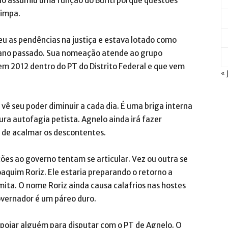
o assumiu uma função do Buriti porque questões
Limpa.
eu as pendências na justiça e estava lotado como
o ano passado. Sua nomeação atende ao grupo
em 2012 dentro do PT do Distrito Federal e que vem
« 
vê seu poder diminuir a cada dia. É uma briga interna
ura autofagia petista. Agnelo ainda irá fazer
 de acalmar os descontentes.
ções ao governo tentam se articular. Vez ou outra se
quim Roriz. Ele estaria preparando o retorno a
ermita. O nome Roriz ainda causa calafrios nas hostes
vernador é um páreo duro.
apoiar alguém para disputar com o PT de Agnelo. O