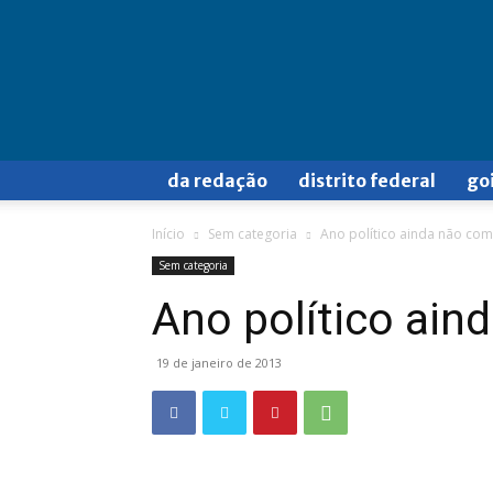
Doa
a
Quem
Doer
da redação
distrito federal
go
Início
Sem categoria
Ano político ainda não co
Sem categoria
Ano político ai
19 de janeiro de 2013