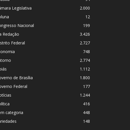
mara Legislativa
2.000
oluna
12
ongresso Nacional
199
a Redação
3.426
strito Federal
2.727
conomia
748
ntorno
2.774
oiás
1.112
verno de Brasília
1.800
overno Federal
177
tícias
1.244
lítica
416
em categoria
448
ariedades
148