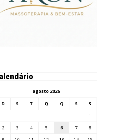
alendário
agosto 2026
D
S
T
Q
Q
S
S
1
2
3
4
5
6
7
8
9
10
11
12
13
14
15