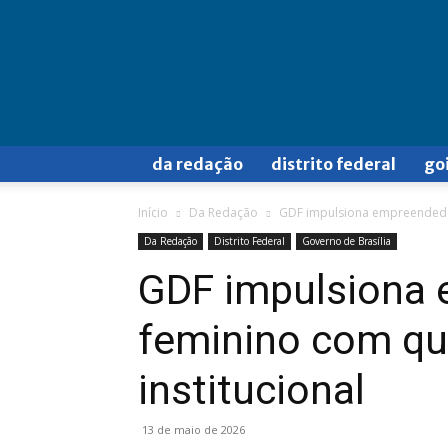
Doa
a
Quem
Doer
da redação
distrito federal
go
Início
Da Redação
GDF impulsiona empreendedor
Da Redação
Distrito Federal
Governo de Brasília
GDF impulsiona
feminino com qua
institucional
13 de maio de 2026