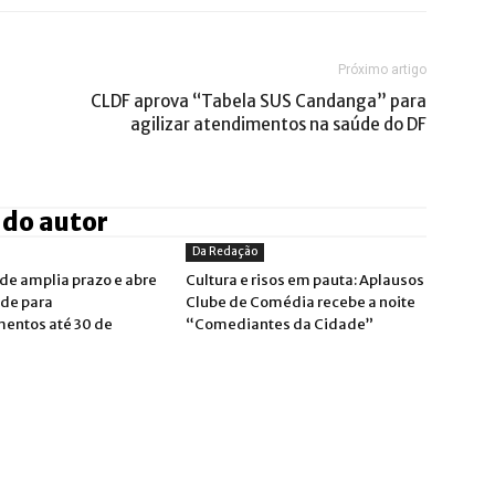
Próximo artigo
CLDF aprova “Tabela SUS Candanga” para
agilizar atendimentos na saúde do DF
 do autor
Da Redação
de amplia prazo e abre
Cultura e risos em pauta: Aplausos
de para
Clube de Comédia recebe a noite
entos até 30 de
“Comediantes da Cidade”