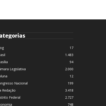
ategorias
log
17
asil
1.483
asília
94
mara Legislativa
2.000
oluna
12
ongresso Nacional
199
a Redação
3.418
strito Federal
2.727
conomia
748