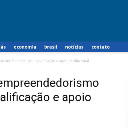
iás
economia
brasil
notícias
contato
ismo feminino com qualificação e apoio institucional
 empreendedorismo
lificação e apoio