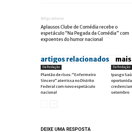
Artigo anterior
Aplausos Clube de Comédia recebe o
espetáculo “Na Pegada da Comédia” com
expoentes do humor nacional
artigos relacionados
mais
Da Redação
Da Redação
Plantão de risos: “Enfermeiro
Ipasgo Saú
Sincero” aterrissa no Distrito
oportunida
Federal com novo espetáculo
credenciam
nacional
setembro
DEIXE UMA RESPOSTA