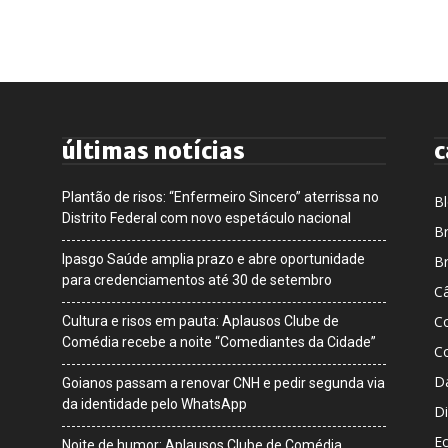
últimas notícias
c
Plantão de risos: “Enfermeiro Sincero” aterrissa no
B
Distrito Federal com novo espetáculo nacional
Br
Ipasgo Saúde amplia prazo e abre oportunidade
Br
para credenciamentos até 30 de setembro
Câ
C
Cultura e risos em pauta: Aplausos Clube de
Comédia recebe a noite “Comediantes da Cidade”
C
D
Goianos passam a renovar CNH e pedir segunda via
da identidade pelo WhatsApp
Di
E
Noite de humor: Aplausos Clube de Comédia