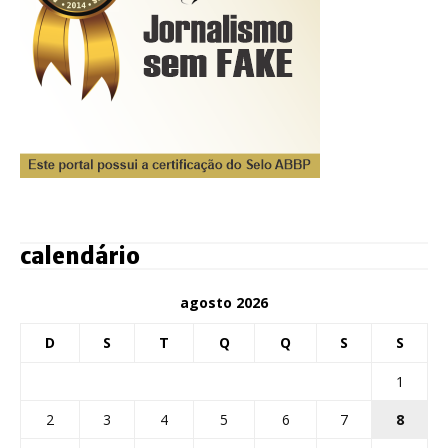
calendário
agosto 2026
D
S
T
Q
Q
S
S
1
2
3
4
5
6
7
8