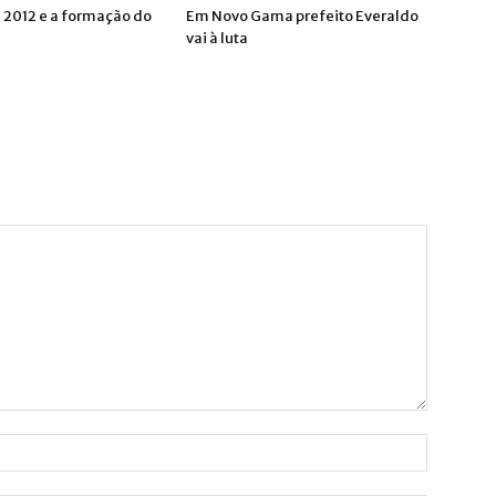
s 2012 e a formação do
Em Novo Gama prefeito Everaldo
vai à luta