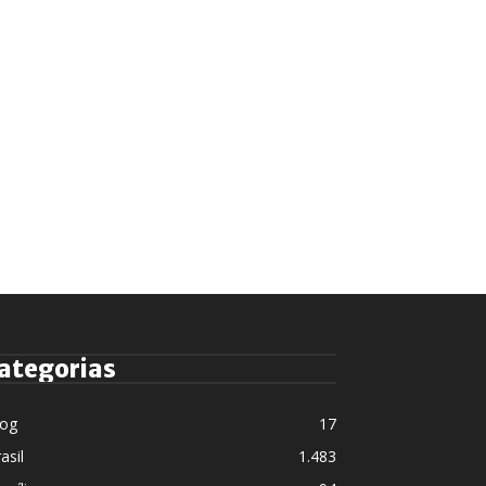
ategorias
log
17
asil
1.483