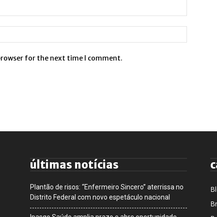
browser for the next time I comment.
últimas notícias
c
Plantão de risos: “Enfermeiro Sincero” aterrissa no
B
Distrito Federal com novo espetáculo nacional
Br
Ipasgo Saúde amplia prazo e abre oportunidade