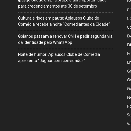
Br
para credenciamentos até 30 de setembro
Câ
C
Cultura e risos em pauta: Aplausos Clube de
Comédia recebe a noite “Comediantes da Cidade”
C
D
Goianos passam a renovar CNH e pedir segunda via
da identidade pelo WhatsApp
Di
E
Noite de humor: Aplausos Clube de Comédia
apresenta “Jaguar com convidados”
E
G
Go
G
No
Po
S
V