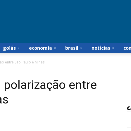
goiás
economia
brasil
notícias
co
ção entre São Paulo e Minas
a polarização entre
as
c