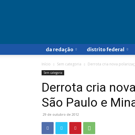
Doa
a
Quem
Doer
da redação
distrito federal
Início
Sem categoria
Derrota cria nova polariza
Sem categoria
Derrota cria nov
São Paulo e Min
29 de outubro de 2012