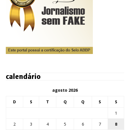
calendário
agosto 2026
D
S
T
Q
Q
S
S
1
2
3
4
5
6
7
8