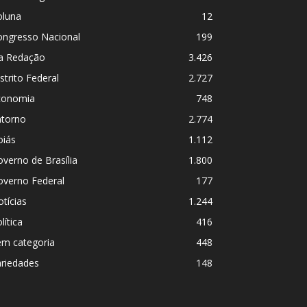
oluna
12
ongresso Nacional
199
a Redação
3.426
strito Federal
2.727
conomia
748
ntorno
2.774
oiás
1.112
verno de Brasília
1.800
overno Federal
177
tícias
1.244
lítica
416
em categoria
448
ariedades
148