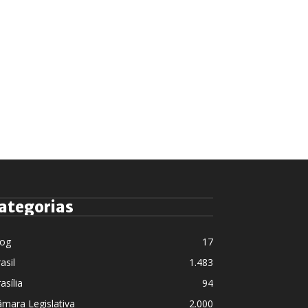
ategorias
log
17
asil
1.483
asília
94
mara Legislativa
2.000