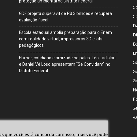
proteção ambiental no Distrito Federal
C
GDF projeta superávit de R$ 3 bilhões e recupera
C
avaliação fiscal
D
Escola estadual amplia preparação para o Enem
Di
com realidade virtual, impressoras 3D e kits
E
pedagógicos
E
Humor, cotidiano e amizade no palco: Léo Ladislau
G
e Daniel Vê Loso apresentam “Se Convidam” no
Distrito Federal
Go
G
No
Po
S
V
mos que você está concorda com isso, mas você pode