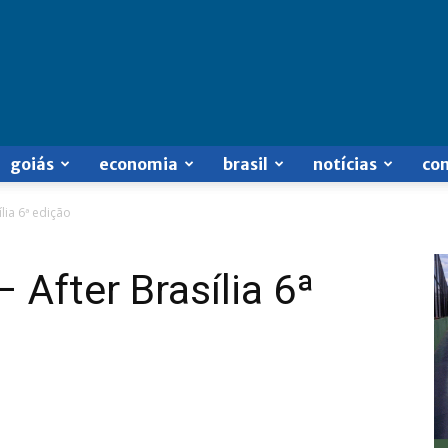
goiás
economia
brasil
notícias
co
lia 6ª edição
 After Brasília 6ª