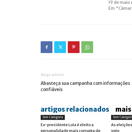
19 de maio
Em "Câmara
Artigo anterior
Abasteça sua campanha com informações
confiáveis
artigos relacionados
mais
Sem Categoria
Sem Categori
Ex-presidente Lula é eleito a
As eleiçõe
personalidade mais corrupta de
voto