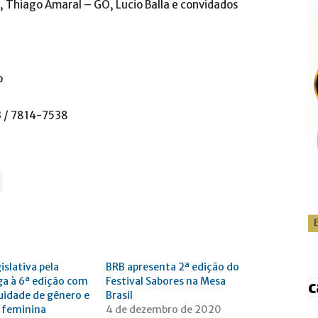
 Thiago Amaral – GO, Lucio Balla e convidados
o
3 / 7814-7538
slativa pela
BRB apresenta 2ª edição do
a à 6ª edição com
Festival Sabores na Mesa
c
uidade de gênero e
Brasil
 feminina
4 de dezembro de 2020