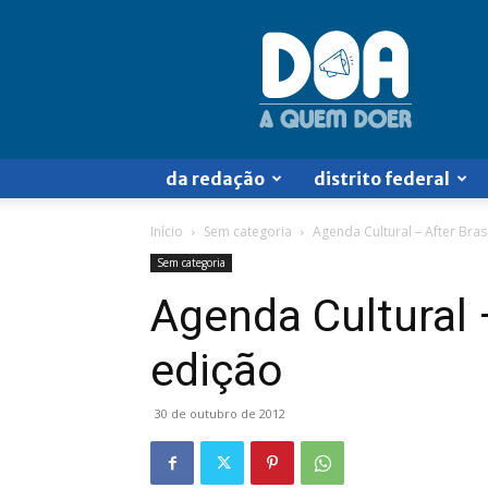
Doa
a
Quem
Doer
da redação
distrito federal
Início
Sem categoria
Agenda Cultural – After Brasí
Sem categoria
Agenda Cultural –
edição
30 de outubro de 2012