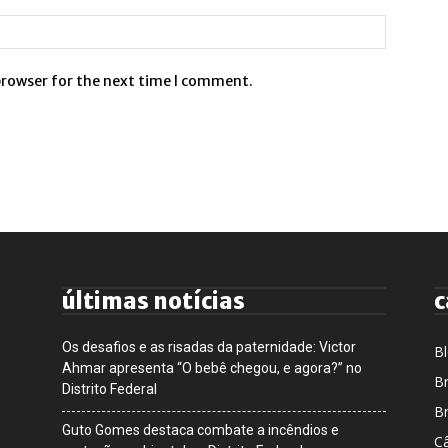
browser for the next time I comment.
últimas notícias
c
Os desafios e as risadas da paternidade: Victor
B
Ahmar apresenta “O bebê chegou, e agora?” no
Br
Distrito Federal
Br
Guto Gomes destaca combate a incêndios e
Câ