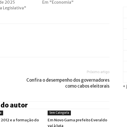
 de 2025
Em "Economia"
 Legislativa"
Próximo artigo
Confira o desempenho dos governadores
« 
como cabos eleitorais
 do autor
a
Sem Categoria
s 2012 e a formação do
Em Novo Gama prefeito Everaldo
vai à luta