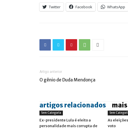
Twitter
Facebook
WhatsApp
Artigo anterior
O gênio de Duda Mendonça
artigos relacionados
mais
Sem Categoria
Sem Categori
Ex-presidente Lula é eleito a
As eleiçõe
personalidade mais corrupta de
voto