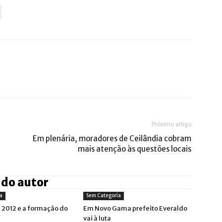
Próximo artigo
Em plenária, moradores de Ceilândia cobram
mais atenção às questões locais
 do autor
a
Sem Categoria
s 2012 e a formação do
Em Novo Gama prefeito Everaldo
vai à luta