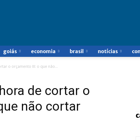
goiás
economia
brasil
notícias
co
ar o orçamento III: o que não...
ora de cortar o
 que não cortar
c