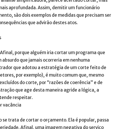
a análise simplificadora, parece acertado cortar, mas
 mais aprofundada. Assim, demitir um funcionário
ento, são dois exemplos de medidas que precisam ser
onsequências que advirão destes atos.
s
 Afinal, porque alguém iria cortar um programa que
m absurdo que jamais ocorreria em nenhuma
trador que adotou a estratégia de um corte feito de
setores, por exemplo), é muito comum que, mesmo
xcluídos do corte, por “razões de coerência” e de
tração que age desta maneira agride a lógica, a
tende respeitar.
or vacância
se trata de cortar o orçamento. Ela é popular, passa
eriedade. Afinal, uma imagem negativa do serviço