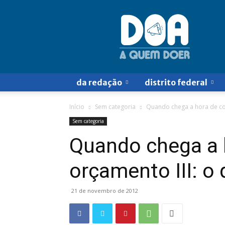
Doa
a
Quem
Doer
da redação
distrito federal
Início
Sem categoria
Quando chega a hora de cort
Sem categoria
Quando chega a h
orçamento III: o
21 de novembro de 2012