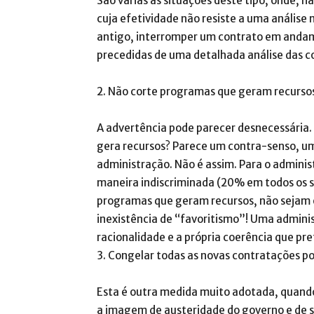
São várias as situações deste tipo, onde, n
cuja efetividade não resiste a uma análise
antigo, interromper um contrato em andam
precedidas de uma detalhada análise das c
2. Não corte programas que geram recurso
A advertência pode parecer desnecessária.
gera recursos? Parece um contra-senso, u
administração. Não é assim. Para o adminis
maneira indiscriminada (20% em todos os 
programas que geram recursos, não sejam e
inexistência de “favoritismo”! Uma adminis
racionalidade e a própria coerência que pre
3. Congelar todas as novas contratações p
Esta é outra medida muito adotada, quando 
a imagem de austeridade do governo e de s