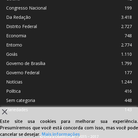
Congresso Nacional
199
Da Redação
3.418
Distrito Federal
2.727
Economia
748
Entorno
2.774
Goiás
1.110
Governo de Brasília
1.799
Governo Federal
177
Notícias
1.244
Política
416
Sem categoria
448
Variedades
143
Este site usa cookies para melhorar sua experiência.
Presumiremos que você está concorda com isso, mas você pode
cancelar se desejar.
Mais informações
© Doa a Quem Doer - 2015 - 2017