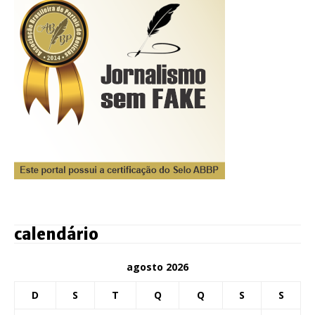
calendário
agosto 2026
D
S
T
Q
Q
S
S