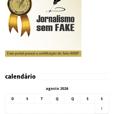
calendário
agosto 2026
D
S
T
Q
Q
S
S
1