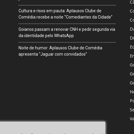
Câ
C
Cultura e risos em pauta: Aplausos Clube de
Comédia recebe a noite “Comediantes da Cidade”
C
D
Goianos passam a renovar CNH e pedir segunda via
da identidade pelo WhatsApp
Di
E
Noite de humor: Aplausos Clube de Comédia
apresenta “Jaguar com convidados”
E
G
Go
G
No
Po
S
V