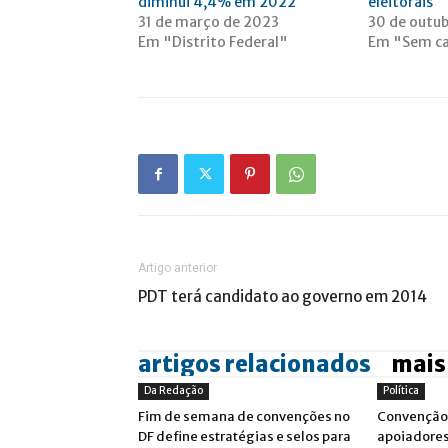
diminui 4,4% em 2022
eleitorais
31 de março de 2023
30 de outub
Em "Distrito Federal"
Em "Sem ca
Artigo anterior
PDT terá candidato ao governo em 2014
artigos relacionados
mais
Da Redação
Política
Fim de semana de convenções no
Convenção 
DF define estratégias e selos para
apoiadores