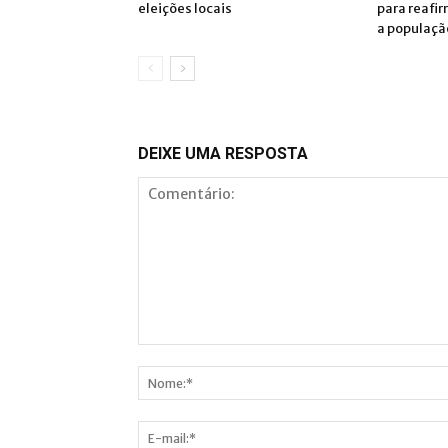
eleições locais
para reafir
a populaçã
DEIXE UMA RESPOSTA