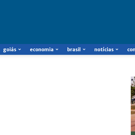
goiás
economia
brasil
notícias
co