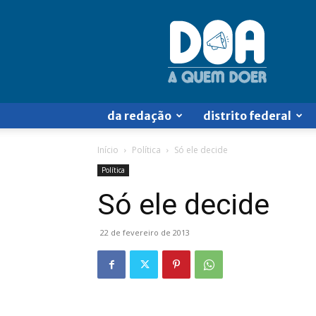
Doa
a
Quem
Doer
da redação
distrito federal
Início
Política
Só ele decide
Política
Só ele decide
22 de fevereiro de 2013