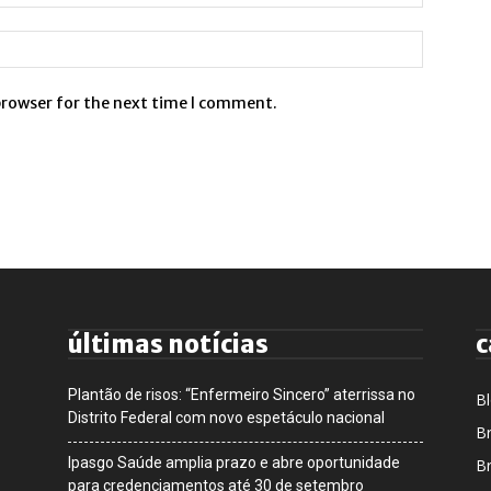
browser for the next time I comment.
últimas notícias
c
Plantão de risos: “Enfermeiro Sincero” aterrissa no
B
Distrito Federal com novo espetáculo nacional
Br
Ipasgo Saúde amplia prazo e abre oportunidade
Br
para credenciamentos até 30 de setembro