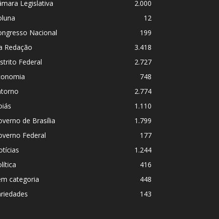
mara Legislativa
2.000
oluna
12
ongresso Nacional
199
a Redação
3.418
strito Federal
2.727
conomia
748
ntorno
2.774
oiás
1.110
verno de Brasília
1.799
overno Federal
177
tícias
1.244
lítica
416
em categoria
448
ariedades
143