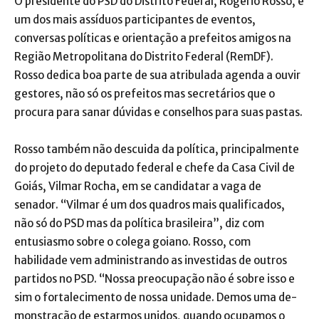
O presidente do PSD do Dis­trito Federal, Rogério Rosso, é
um dos mais assíduos participantes de e­ventos,
conversas políticas e orientação a prefeitos amigos na
Região Me­tropolitana do Distrito Federal (RemDF).
Rosso dedica boa parte de sua atribulada agenda a ouvir
gestores, não só os prefeitos mas se­cre­tários que o
procura para sanar dú­vidas e conselhos para suas pastas.
Rosso também não descuida da política, principalmente
do projeto do deputado federal e chefe da Casa Civil de
Goiás, Vilmar Rocha, em se candidatar a vaga de
senador. “Vil­mar é um dos quadros mais qualificados,
não só do PSD mas da política brasileira”, diz com
entusiasmo sobre o colega goiano. Rosso, com
habilidade vem administrando as investidas de outros
partidos no PSD. “Nossa preocupação não é sobre isso e
sim o fortalecimento de nossa unidade. Demos uma de­
monstração de estarmos unidos, quando ocupamos o