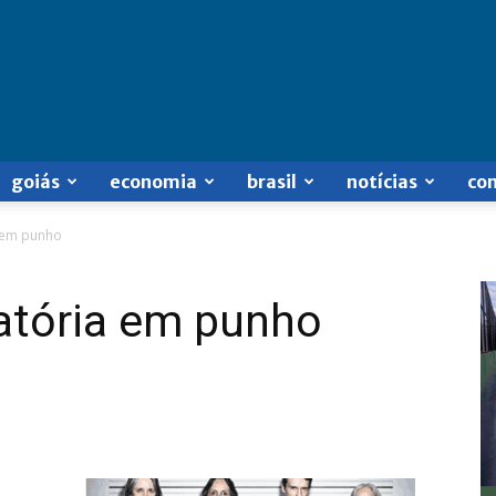
goiás
economia
brasil
notícias
co
a em punho
ratória em punho