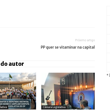
Próximo artigo
PP quer se vitaminar na capital
 do autor
« 
lativa
Câmara Legislativa