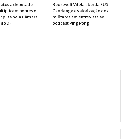
atos a deputado
Roosevelt Vilela aborda SUS
ultiplicam nomes e
Candango e valorização dos
isputa pela Câmara
militares em entrevista ao
 do DF
podcast Ping Pong