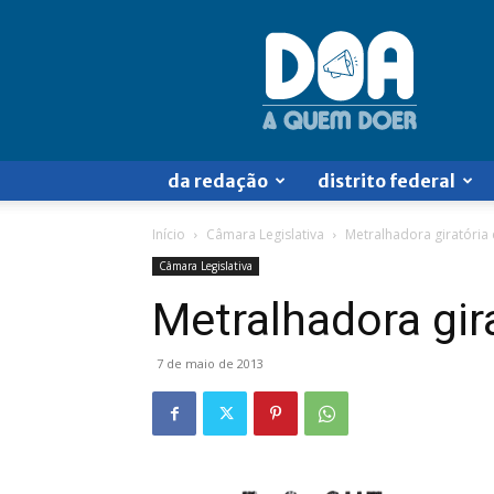
Doa
a
Quem
Doer
da redação
distrito federal
Início
Câmara Legislativa
Metralhadora giratóri
Câmara Legislativa
Metralhadora gi
7 de maio de 2013