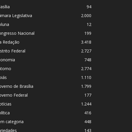
asília
94
mara Legislativa
2.000
oluna
12
ongresso Nacional
199
a Redação
3.418
strito Federal
2.727
conomia
748
ntorno
2.774
oiás
1.110
verno de Brasília
1.799
overno Federal
177
tícias
1.244
lítica
416
em categoria
448
ariedades
143