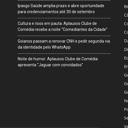
Ipasgo Saúde amplia prazo e abre oportunidade
Br
para credenciamentos até 30 de setembro
Câ
C
Cultura e risos em pauta: Aplausos Clube de
Comédia recebe a noite “Comediantes da Cidade”
C
D
Goianos passam a renovar CNH e pedir segunda via
da identidade pelo WhatsApp
Di
E
Noite de humor: Aplausos Clube de Comédia
apresenta “Jaguar com convidados”
E
G
Go
G
No
Po
S
V