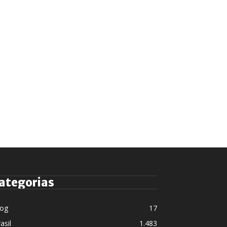
ategorias
log
17
asil
1.483