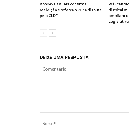
Roosevelt Vilela confirma
Pré-candid
reeleição e reforça o PL na disputa
distrital m
pela CLDF
ampliam d
Legislativa
DEIXE UMA RESPOSTA