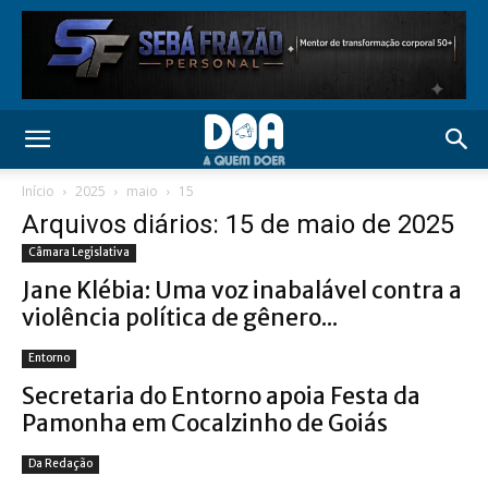
Início
2025
maio
15
Arquivos diários: 15 de maio de 2025
Câmara Legislativa
Jane Klébia: Uma voz inabalável contra a
violência política de gênero...
Entorno
Secretaria do Entorno apoia Festa da
Pamonha em Cocalzinho de Goiás
Da Redação