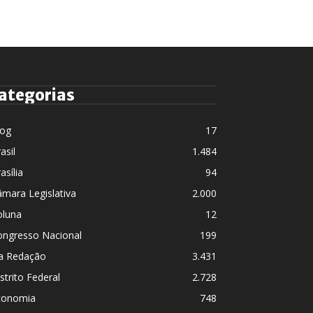
ategorias
log
17
asil
1.484
asília
94
mara Legislativa
2.000
oluna
12
ongresso Nacional
199
a Redação
3.431
strito Federal
2.728
conomia
748