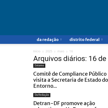
Doa
a
Quem
Doer
da redação
distrito federal
Início
2025
maio
16
Arquivos diários: 16 d
Entorno
Comitê de Compliance Público
visita a Secretaria de Estado do
Entorno...
Da Redação
Detran-DF promove ação