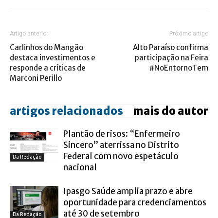
Artigo anterior
Próximo artigo
Carlinhos do Mangão
Alto Paraíso confirma
destaca investimentos e
participação na Feira
responde a críticas de
#NoEntornoTem
Marconi Perillo
artigos relacionados
mais do autor
Plantão de risos: “Enfermeiro
Sincero” aterrissa no Distrito
Federal com novo espetáculo
Da Redação
nacional
Ipasgo Saúde amplia prazo e abre
oportunidade para credenciamentos
até 30 de setembro
Da Redação