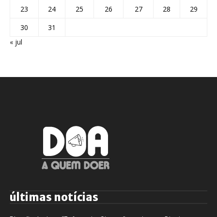
23
24
25
26
27
28
29
30
31
« jul
últimas notícias