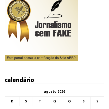
calendário
agosto 2026
D
S
T
Q
Q
S
S