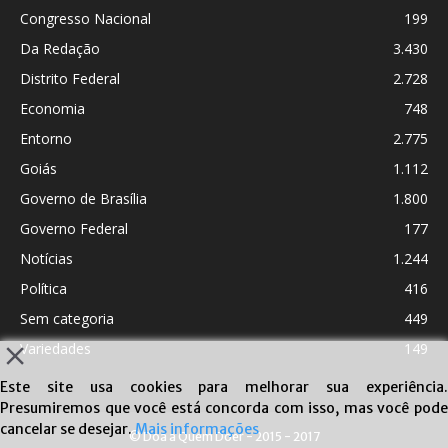
Congresso Nacional
199
Da Redação
3.430
Distrito Federal
2.728
Economia
748
Entorno
2.775
Goiás
1.112
Governo de Brasília
1.800
Governo Federal
177
Notícias
1.244
Política
416
Sem categoria
449
Variedades
149
Este site usa cookies para melhorar sua experiência.
Presumiremos que você está concorda com isso, mas você pode
cancelar se desejar.
Mais informações
© Doa a Quem Doer - 2015 - 2017