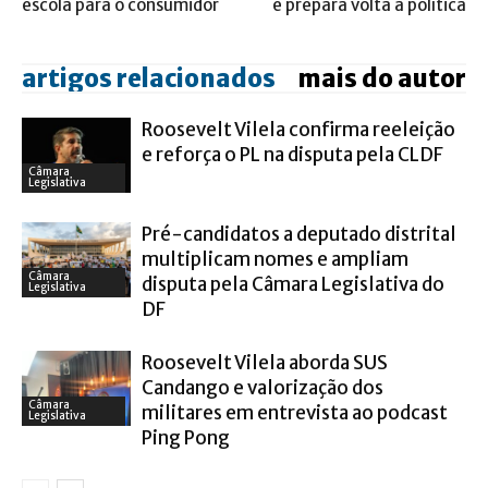
escola para o consumidor
e prepara volta à política
artigos relacionados
mais do autor
Roosevelt Vilela confirma reeleição
e reforça o PL na disputa pela CLDF
Câmara
Legislativa
Pré-candidatos a deputado distrital
multiplicam nomes e ampliam
Câmara
disputa pela Câmara Legislativa do
Legislativa
DF
Roosevelt Vilela aborda SUS
Candango e valorização dos
Câmara
militares em entrevista ao podcast
Legislativa
Ping Pong