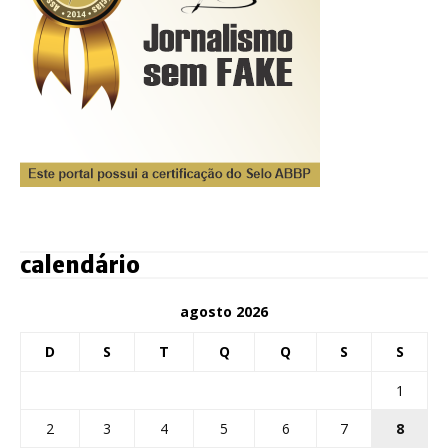
calendário
agosto 2026
D
S
T
Q
Q
S
S
1
2
3
4
5
6
7
8