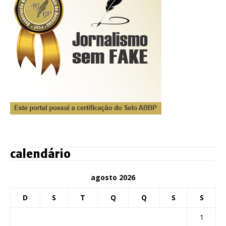
calendário
agosto 2026
D
S
T
Q
Q
S
S
1