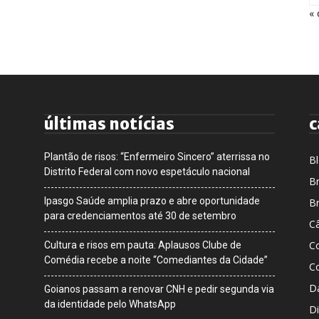
« 
últimas notícias
c
Plantão de risos: “Enfermeiro Sincero” aterrissa no
B
Distrito Federal com novo espetáculo nacional
Br
Ipasgo Saúde amplia prazo e abre oportunidade
Br
para credenciamentos até 30 de setembro
Câ
C
Cultura e risos em pauta: Aplausos Clube de
Comédia recebe a noite “Comediantes da Cidade”
C
D
Goianos passam a renovar CNH e pedir segunda via
da identidade pelo WhatsApp
Di