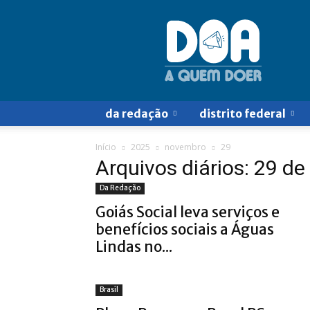
Doa
a
Quem
Doer
da redação
distrito federal
Início
2025
novembro
29
Arquivos diários: 29 d
Da Redação
Goiás Social leva serviços e
benefícios sociais a Águas
Lindas no...
Brasil