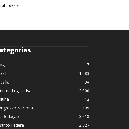
out
dez »
ategorias
log
17
asil
1.483
asília
94
mara Legislativa
2.000
oluna
12
ongresso Nacional
199
a Redação
3.418
strito Federal
2.727