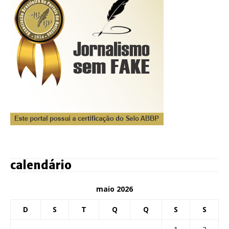
calendário
maio 2026
D
S
T
Q
Q
S
S