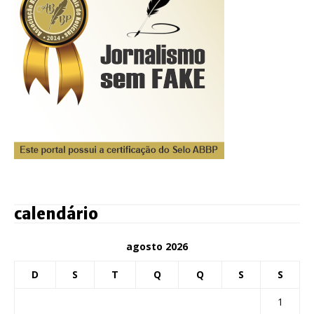
calendário
agosto 2026
D
S
T
Q
Q
S
S
1